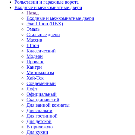
Рольставни и гаражные ворота
Входные и межкомнатные двери
Назад
Входные и межкомнатные двери
Эко Шпон (ПВХ)
Эмаль
Стальные двери
Массив
Шпон
Классический
Модерн
Прованс
Кантри
Минимализм
Хай-Тек
Современный
Лофт
Официальный
Скандинавский
Для ванной комнаты
Для спальни
Для гостинной
Для детской
В прихожую
Для кухни