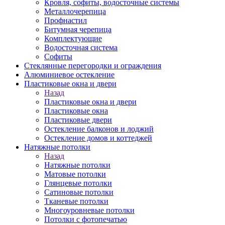
Кровля, софиты, водосточные системы
Металлочерепица
Профнастил
Битумная черепица
Комплектующие
Водосточная система
Софиты
Стеклянные перегородки и ограждения
Алюминиевое остекление
Пластиковые окна и двери
Назад
Пластиковые окна и двери
Пластиковые окна
Пластиковые двери
Остекление балконов и лоджий
Остекление домов и коттеджей
Натяжные потолки
Назад
Натяжные потолки
Матовые потолки
Глянцевые потолки
Сатиновые потолки
Тканевые потолки
Многоуровневые потолки
Потолки с фотопечатью