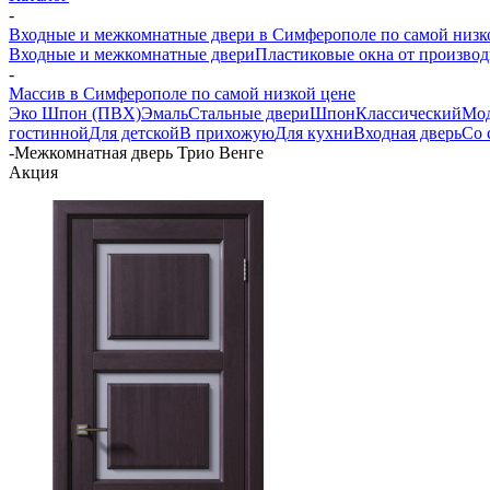
-
Входные и межкомнатные двери в Симферополе по самой низк
Входные и межкомнатные двери
Пластиковые окна от производ
-
Массив в Симферополе по самой низкой цене
Эко Шпон (ПВХ)
Эмаль
Стальные двери
Шпон
Классический
Мо
гостинной
Для детской
В прихожую
Для кухни
Входная дверь
Со 
-
Межкомнатная дверь Трио Венге
Акция