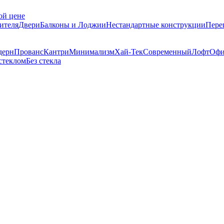
ой цене
ителя
Двери
Балконы и Лоджии
Нестандартные конструкции
Пере
дерн
Прованс
Кантри
Минимализм
Хай-Тек
Современный
Лофт
Офи
стеклом
Без стекла