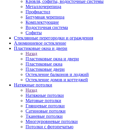
Кровля, софиты, водосточные системы
Металлочерепица
Профнастил
Битумная черепица
Комплектующие
Водосточная система
Софиты
Стеклянные перегородки и ограждения
Алюминиевое остекление
Пластиковые окна и двери
Назад
Пластиковые окна и двери
Пластиковые окна
Пластиковые двери
Остекление балконов и лоджий
Остекление домов и коттеджей
Натяжные потолки
Назад
Натяжные потолки
Матовые потолки
Глянцевые потолки
Сатиновые потолки
Тканевые потолки
Многоуровневые потолки
Потолки с фотопечатью