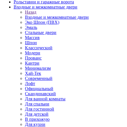
Рольставни и гаражные ворота
Входные и межкомнатные двери
Назад
Входные и межкомнатные двери
Эко Шпон (ПВХ)
Эмаль
Стальные двери
Массив
Шпон
Классический
Модерн
Прованс
Кантри
Минимализм
Хай-Тек
Современный
Лофт
Официальный
Скандинавский
Для ванной комнаты
Для спальни
Для гостинной
Для детской
В прихожую
Для кухни