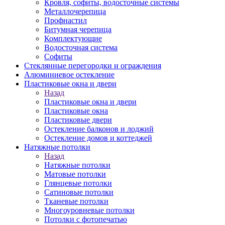
Кровля, софиты, водосточные системы
Металлочерепица
Профнастил
Битумная черепица
Комплектующие
Водосточная система
Софиты
Стеклянные перегородки и ограждения
Алюминиевое остекление
Пластиковые окна и двери
Назад
Пластиковые окна и двери
Пластиковые окна
Пластиковые двери
Остекление балконов и лоджий
Остекление домов и коттеджей
Натяжные потолки
Назад
Натяжные потолки
Матовые потолки
Глянцевые потолки
Сатиновые потолки
Тканевые потолки
Многоуровневые потолки
Потолки с фотопечатью