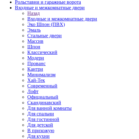
Рольставни и гаражные ворота
Входные и межкомнатные двери
Назад
Входные и межкомнатные двери
Эко Шпон (ПВХ)
Эмаль
Стальные двери
Массив
Шпон
Классический
Модерн
Прованс
Кантри
Минимализм
Хай-Тек
Современный
Лофт
Официальный
Скандинавский
Для ванной комнаты
Для спальни
Для гостинной
Для детской
В прихожую
Для кухни