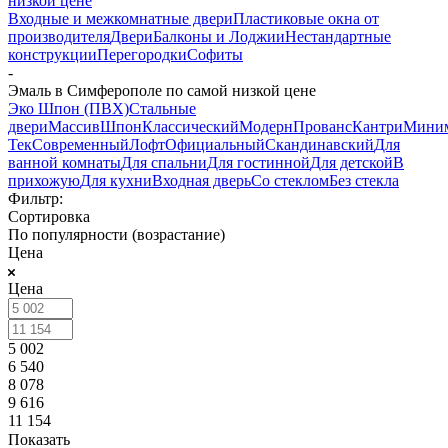
низкой цене
Входные и межкомнатные двери
Пластиковые окна от
производителя
Двери
Балконы и Лоджии
Нестандартные
конструкции
Перегородки
Софиты
-
Эмаль в Симферополе по самой низкой цене
Эко Шпон (ПВХ)
Стальные
двери
Массив
Шпон
Классический
Модерн
Прованс
Кантри
Мини
Тек
Современный
Лофт
Официальный
Скандинавский
Для
ванной комнаты
Для спальни
Для гостинной
Для детской
В
прихожую
Для кухни
Входная дверь
Со стеклом
Без стекла
Фильтр:
Сортировка
По популярности (возрастание)
Цена
Цена
5 002
6 540
8 078
9 616
11 154
Показать