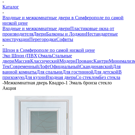
-
Каталог
-
Входные и межкомнатные двери в Симферополе по самой
низкой цене
Входные и межкомнатные двери
Пластиковые окна от
производителя
Двери
Балконы и Лоджии
Нестандартные
конструкции
Перегородки
Софиты
-
Шпон в Симферополе по самой низкой цене
Эко Шпон (ПВХ)
Эмаль
Стальные
двери
Массив
Классический
Модерн
Прованс
Кантри
Минимализ
Тек
Современный
Лофт
Официальный
Скандинавский
Для
ванной комнаты
Для спальни
Для гостинной
Для детской
В
прихожую
Для кухни
Входная дверь
Со стеклом
Без стекла
-
Межкомнатная дверь Квадро-1 Эмаль бронза стекло
Акция