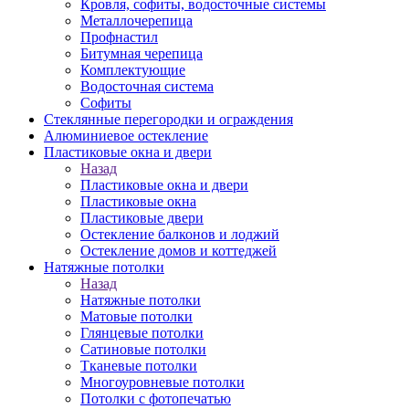
Кровля, софиты, водосточные системы
Металлочерепица
Профнастил
Битумная черепица
Комплектующие
Водосточная система
Софиты
Стеклянные перегородки и ограждения
Алюминиевое остекление
Пластиковые окна и двери
Назад
Пластиковые окна и двери
Пластиковые окна
Пластиковые двери
Остекление балконов и лоджий
Остекление домов и коттеджей
Натяжные потолки
Назад
Натяжные потолки
Матовые потолки
Глянцевые потолки
Сатиновые потолки
Тканевые потолки
Многоуровневые потолки
Потолки с фотопечатью