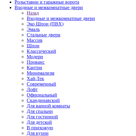
Рольставни и гаражные ворота
Входные и межкомнатные двери
Назад
Входные и межкомнатные двери
Эко Шпон (ПВХ)
Эмаль
Стальные двери
Массив
Шпон
Классический
Модерн
Прованс
Кантри
Минимализм
Хай-Тек
Современный
Лофт
Официальный
Скандинавский
Для ванной комнаты
Для спальни
Для гостинной
Для детской
В прихожую
Для кухни