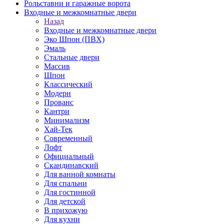
Рольставни и гаражные ворота
Входные и межкомнатные двери
Назад
Входные и межкомнатные двери
Эко Шпон (ПВХ)
Эмаль
Стальные двери
Массив
Шпон
Классический
Модерн
Прованс
Кантри
Минимализм
Хай-Тек
Современный
Лофт
Официальный
Скандинавский
Для ванной комнаты
Для спальни
Для гостинной
Для детской
В прихожую
Для кухни