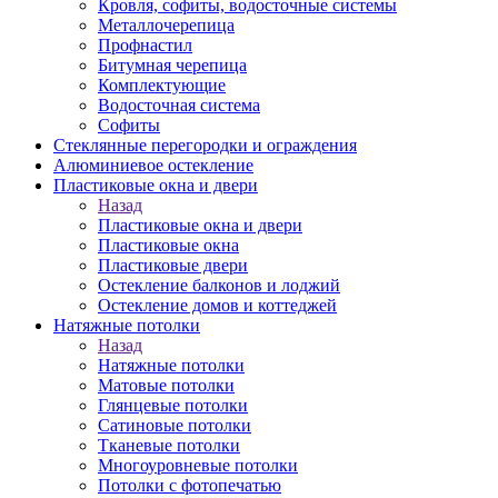
Кровля, софиты, водосточные системы
Металлочерепица
Профнастил
Битумная черепица
Комплектующие
Водосточная система
Софиты
Стеклянные перегородки и ограждения
Алюминиевое остекление
Пластиковые окна и двери
Назад
Пластиковые окна и двери
Пластиковые окна
Пластиковые двери
Остекление балконов и лоджий
Остекление домов и коттеджей
Натяжные потолки
Назад
Натяжные потолки
Матовые потолки
Глянцевые потолки
Сатиновые потолки
Тканевые потолки
Многоуровневые потолки
Потолки с фотопечатью