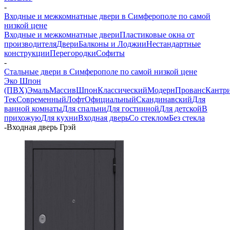
-
Входные и межкомнатные двери в Симферополе по самой
низкой цене
Входные и межкомнатные двери
Пластиковые окна от
производителя
Двери
Балконы и Лоджии
Нестандартные
конструкции
Перегородки
Софиты
-
Стальные двери в Симферополе по самой низкой цене
Эко Шпон
(ПВХ)
Эмаль
Массив
Шпон
Классический
Модерн
Прованс
Кантр
Тек
Современный
Лофт
Официальный
Скандинавский
Для
ванной комнаты
Для спальни
Для гостинной
Для детской
В
прихожую
Для кухни
Входная дверь
Со стеклом
Без стекла
-
Входная дверь Грэй