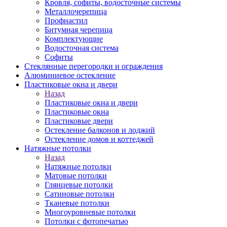
Кровля, софиты, водосточные системы
Металлочерепица
Профнастил
Битумная черепица
Комплектующие
Водосточная система
Софиты
Стеклянные перегородки и ограждения
Алюминиевое остекление
Пластиковые окна и двери
Назад
Пластиковые окна и двери
Пластиковые окна
Пластиковые двери
Остекление балконов и лоджий
Остекление домов и коттеджей
Натяжные потолки
Назад
Натяжные потолки
Матовые потолки
Глянцевые потолки
Сатиновые потолки
Тканевые потолки
Многоуровневые потолки
Потолки с фотопечатью