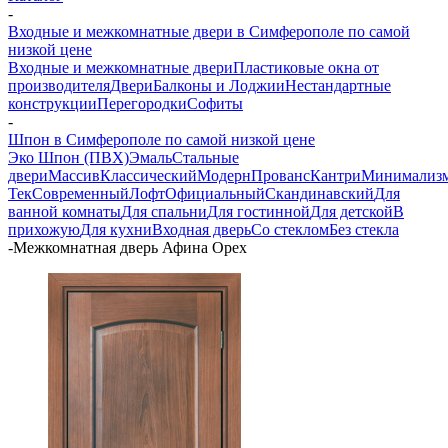
-
Входные и межкомнатные двери в Симферополе по самой
низкой цене
Входные и межкомнатные двери
Пластиковые окна от
производителя
Двери
Балконы и Лоджии
Нестандартные
конструкции
Перегородки
Софиты
-
Шпон в Симферополе по самой низкой цене
Эко Шпон (ПВХ)
Эмаль
Стальные
двери
Массив
Классический
Модерн
Прованс
Кантри
Минимализ
Тек
Современный
Лофт
Официальный
Скандинавский
Для
ванной комнаты
Для спальни
Для гостинной
Для детской
В
прихожую
Для кухни
Входная дверь
Со стеклом
Без стекла
-
Межкомнатная дверь Афина Орех