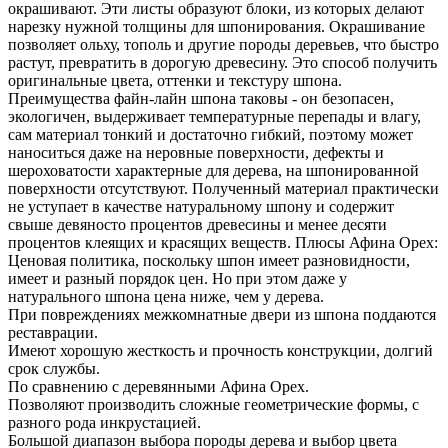
окрашивают. Эти листы образуют блоки, из которых делают
нарезку нужной толщины для шпонирования. Окрашивание
позволяет ольху, тополь и другие породы деревьев, что быстро
растут, превратить в дорогую древесину. Это способ получить
оригинальные цвета, оттенки и текстуру шпона.
Преимущества файн-лайн шпона таковы - он безопасен,
экологичен, выдерживает температурные перепады и влагу,
сам материал тонкий и достаточно гибкий, поэтому может
наноситься даже на неровные поверхности, дефекты и
шероховатости характерные для дерева, на шпонированной
поверхности отсутствуют. Полученный материал практически
не уступает в качестве натуральному шпону и содержит
свыше девяносто процентов древесины и менее десяти
процентов клеящих и красящих веществ. Плюсы Афина Орех:
Ценовая политика, поскольку шпон имеет разновидности,
имеет и разный порядок цен. Но при этом даже у
натурального шпона цена ниже, чем у дерева.
При повреждениях межкомнатные двери из шпона поддаются
реставрации.
Имеют хорошую жесткость и прочность конструкции, долгий
срок службы.
По сравнению с деревянными Афина Орех.
Позволяют производить сложные геометрические формы, с
разного рода инкрустацией.
Большой диапазон выбора породы дерева и выбор цвета