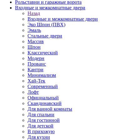
Рольставни и гаражные ворота
Входные и межкомнатные двери
Назад
Входные и межкомнатные двери
Эко Шпон (ПВХ)
Эмаль
Стальные двери
Массив
Шпон
Классический
Модерн
Прованс
Кантри
Минимализм
Хай-Тек
Современный
Лофт
Официальный
Скандинавский
Для ванной комнаты
Для спальни
Для гостинной
Для детской
В прихожую
Для кухни