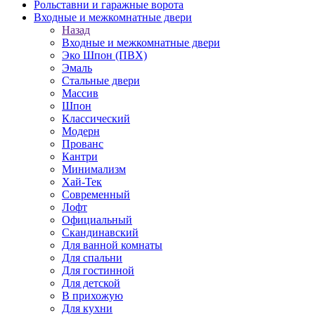
Рольставни и гаражные ворота
Входные и межкомнатные двери
Назад
Входные и межкомнатные двери
Эко Шпон (ПВХ)
Эмаль
Стальные двери
Массив
Шпон
Классический
Модерн
Прованс
Кантри
Минимализм
Хай-Тек
Современный
Лофт
Официальный
Скандинавский
Для ванной комнаты
Для спальни
Для гостинной
Для детской
В прихожую
Для кухни