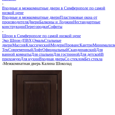
-
Входные и межкомнатные двери в Симферополе по самой
низкой цене
Входные и межкомнатные двери
Пластиковые окна от
производителя
Двери
Балконы и Лоджии
Нестандартные
конструкции
Перегородки
Софиты
-
Шпон в Симферополе по самой низкой цене
Эко Шпон (ПВХ)
Эмаль
Стальные
двери
Массив
Классический
Модерн
Прованс
Кантри
Минимализ
Тек
Современный
Лофт
Официальный
Скандинавский
Для
ванной комнаты
Для спальни
Для гостинной
Для детской
В
прихожую
Для кухни
Входная дверь
Со стеклом
Без стекла
-
Межкомнатная дверь Калина Шоколад