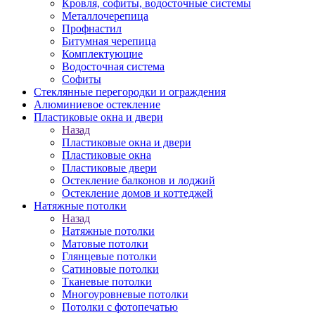
Кровля, софиты, водосточные системы
Металлочерепица
Профнастил
Битумная черепица
Комплектующие
Водосточная система
Софиты
Стеклянные перегородки и ограждения
Алюминиевое остекление
Пластиковые окна и двери
Назад
Пластиковые окна и двери
Пластиковые окна
Пластиковые двери
Остекление балконов и лоджий
Остекление домов и коттеджей
Натяжные потолки
Назад
Натяжные потолки
Матовые потолки
Глянцевые потолки
Сатиновые потолки
Тканевые потолки
Многоуровневые потолки
Потолки с фотопечатью