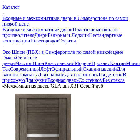
-
Каталог
-
Входные и межкомнатные двери в Симферополе по самой
низкой цене
Входные и межкомнатные двери
Пластиковые окна от
производителя
Двери
Балконы и Лоджии
Нестандартные
конструкции
Перегородки
Софиты
-
Эко Шпон (ПВХ) в Симферополе по самой низкой цене
Эмаль
Стальные
двери
Массив
Шпон
Классический
Модерн
Прованс
Кантри
Мини
Тек
Современный
Лофт
Официальный
Скандинавский
Для
ванной комнаты
Для спальни
Для гостинной
Для детской
В
прихожую
Для кухни
Входная дверь
Со стеклом
Без стекла
-
Межкомнатная дверь GLAtum X31 Серый дуб