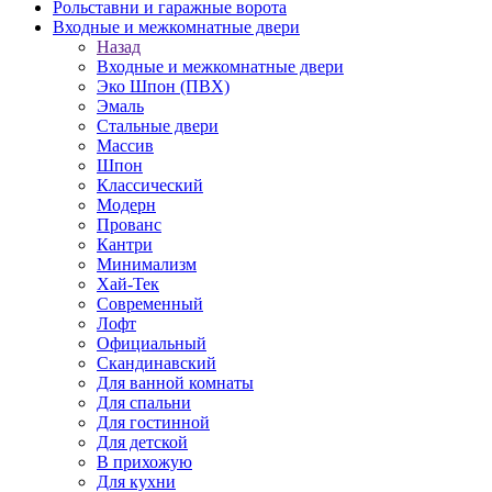
Рольставни и гаражные ворота
Входные и межкомнатные двери
Назад
Входные и межкомнатные двери
Эко Шпон (ПВХ)
Эмаль
Стальные двери
Массив
Шпон
Классический
Модерн
Прованс
Кантри
Минимализм
Хай-Тек
Современный
Лофт
Официальный
Скандинавский
Для ванной комнаты
Для спальни
Для гостинной
Для детской
В прихожую
Для кухни