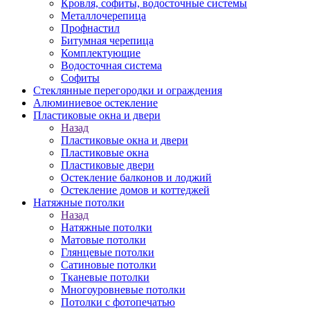
Кровля, софиты, водосточные системы
Металлочерепица
Профнастил
Битумная черепица
Комплектующие
Водосточная система
Софиты
Стеклянные перегородки и ограждения
Алюминиевое остекление
Пластиковые окна и двери
Назад
Пластиковые окна и двери
Пластиковые окна
Пластиковые двери
Остекление балконов и лоджий
Остекление домов и коттеджей
Натяжные потолки
Назад
Натяжные потолки
Матовые потолки
Глянцевые потолки
Сатиновые потолки
Тканевые потолки
Многоуровневые потолки
Потолки с фотопечатью