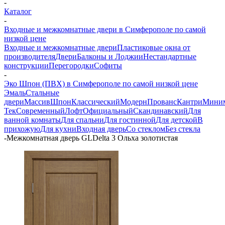
-
Каталог
-
Входные и межкомнатные двери в Симферополе по самой
низкой цене
Входные и межкомнатные двери
Пластиковые окна от
производителя
Двери
Балконы и Лоджии
Нестандартные
конструкции
Перегородки
Софиты
-
Эко Шпон (ПВХ) в Симферополе по самой низкой цене
Эмаль
Стальные
двери
Массив
Шпон
Классический
Модерн
Прованс
Кантри
Мини
Тек
Современный
Лофт
Официальный
Скандинавский
Для
ванной комнаты
Для спальни
Для гостинной
Для детской
В
прихожую
Для кухни
Входная дверь
Со стеклом
Без стекла
-
Межкомнатная дверь GLDelta 3 Ольха золотистая