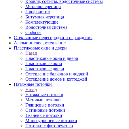
Кровля, софиты, водосточные системы
Металлочерепица
Профнастил
Битумная черепица
Комплектующие
Водосточная система
Софиты
Стеклянные перегородки и ограждения
Алюминиевое остекление
Пластиковые окна и двери
Назад
Пластиковые окна и двери
Пластиковые окна
Пластиковые двери
Остекление балконов и лоджий
Остекление домов и коттеджей
Натяжные потолки
Назад
Натяжные потолки
Матовые потолки
Глянцевые потолки
Сатиновые потолки
Тканевые потолки
Многоуровневые потолки
Потолки с фотопечатью