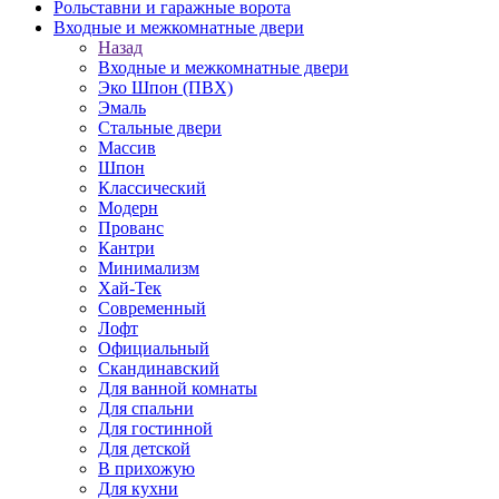
Рольставни и гаражные ворота
Входные и межкомнатные двери
Назад
Входные и межкомнатные двери
Эко Шпон (ПВХ)
Эмаль
Стальные двери
Массив
Шпон
Классический
Модерн
Прованс
Кантри
Минимализм
Хай-Тек
Современный
Лофт
Официальный
Скандинавский
Для ванной комнаты
Для спальни
Для гостинной
Для детской
В прихожую
Для кухни