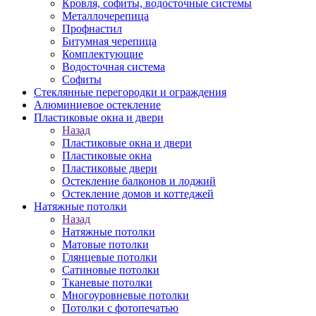
Кровля, софиты, водосточные системы
Металлочерепица
Профнастил
Битумная черепица
Комплектующие
Водосточная система
Софиты
Стеклянные перегородки и ограждения
Алюминиевое остекление
Пластиковые окна и двери
Назад
Пластиковые окна и двери
Пластиковые окна
Пластиковые двери
Остекление балконов и лоджий
Остекление домов и коттеджей
Натяжные потолки
Назад
Натяжные потолки
Матовые потолки
Глянцевые потолки
Сатиновые потолки
Тканевые потолки
Многоуровневые потолки
Потолки с фотопечатью