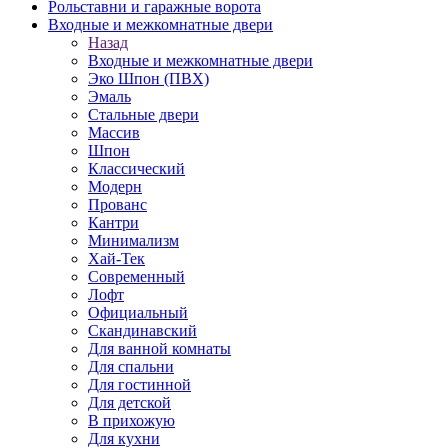
Рольставни и гаражные ворота
Входные и межкомнатные двери
Назад
Входные и межкомнатные двери
Эко Шпон (ПВХ)
Эмаль
Стальные двери
Массив
Шпон
Классический
Модерн
Прованс
Кантри
Минимализм
Хай-Тек
Современный
Лофт
Официальный
Скандинавский
Для ванной комнаты
Для спальни
Для гостинной
Для детской
В прихожую
Для кухни