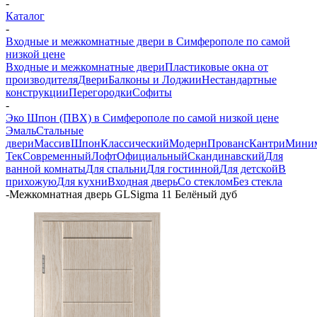
-
Каталог
-
Входные и межкомнатные двери в Симферополе по самой
низкой цене
Входные и межкомнатные двери
Пластиковые окна от
производителя
Двери
Балконы и Лоджии
Нестандартные
конструкции
Перегородки
Софиты
-
Эко Шпон (ПВХ) в Симферополе по самой низкой цене
Эмаль
Стальные
двери
Массив
Шпон
Классический
Модерн
Прованс
Кантри
Мини
Тек
Современный
Лофт
Официальный
Скандинавский
Для
ванной комнаты
Для спальни
Для гостинной
Для детской
В
прихожую
Для кухни
Входная дверь
Со стеклом
Без стекла
-
Межкомнатная дверь GLSigma 11 Белёный дуб