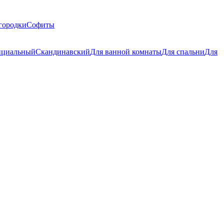
городки
Софиты
циальный
Скандинавский
Для ванной комнаты
Для спальни
Для