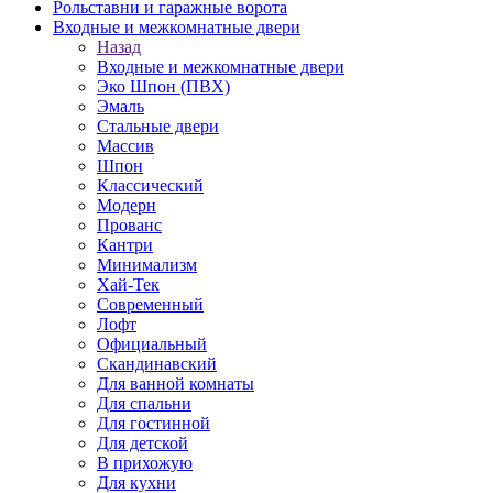
Рольставни и гаражные ворота
Входные и межкомнатные двери
Назад
Входные и межкомнатные двери
Эко Шпон (ПВХ)
Эмаль
Стальные двери
Массив
Шпон
Классический
Модерн
Прованс
Кантри
Минимализм
Хай-Тек
Современный
Лофт
Официальный
Скандинавский
Для ванной комнаты
Для спальни
Для гостинной
Для детской
В прихожую
Для кухни