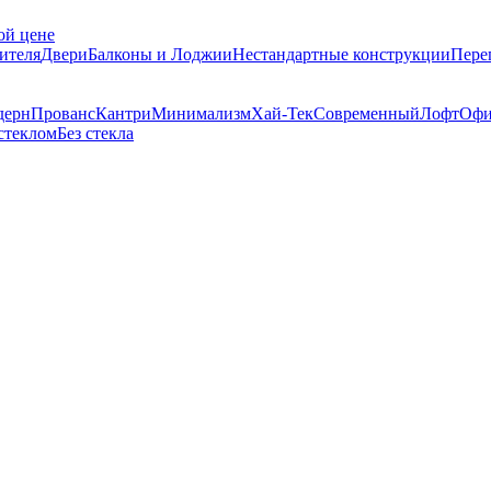
ой цене
ителя
Двери
Балконы и Лоджии
Нестандартные конструкции
Пере
дерн
Прованс
Кантри
Минимализм
Хай-Тек
Современный
Лофт
Офи
стеклом
Без стекла