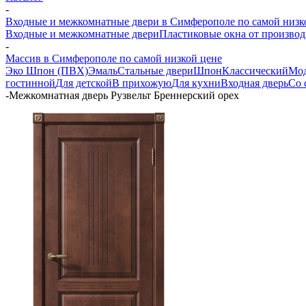
-
Входные и межкомнатные двери в Симферополе по самой низк
Входные и межкомнатные двери
Пластиковые окна от производ
-
Массив в Симферополе по самой низкой цене
Эко Шпон (ПВХ)
Эмаль
Стальные двери
Шпон
Классический
Мо
гостинной
Для детской
В прихожую
Для кухни
Входная дверь
Со 
-
Межкомнатная дверь Рузвельт Бреннерский орех