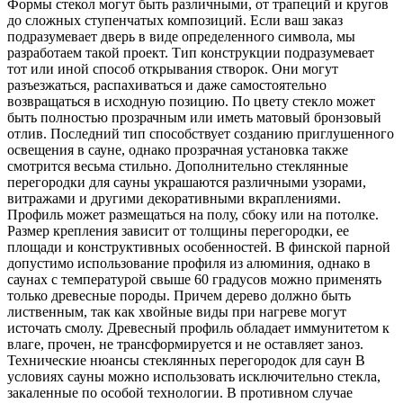
Формы стекол могут быть различными, от трапеций и кругов
до сложных ступенчатых композиций. Если ваш заказ
подразумевает дверь в виде определенного символа, мы
разработаем такой проект. Тип конструкции подразумевает
тот или иной способ открывания створок. Они могут
разъезжаться, распахиваться и даже самостоятельно
возвращаться в исходную позицию. По цвету стекло может
быть полностью прозрачным или иметь матовый бронзовый
отлив. Последний тип способствует созданию приглушенного
освещения в сауне, однако прозрачная установка также
смотрится весьма стильно. Дополнительно стеклянные
перегородки для сауны украшаются различными узорами,
витражами и другими декоративными вкраплениями.
Профиль может размещаться на полу, сбоку или на потолке.
Размер крепления зависит от толщины перегородки, ее
площади и конструктивных особенностей. В финской парной
допустимо использование профиля из алюминия, однако в
саунах с температурой свыше 60 градусов можно применять
только древесные породы. Причем дерево должно быть
лиственным, так как хвойные виды при нагреве могут
источать смолу. Древесный профиль обладает иммунитетом к
влаге, прочен, не трансформируется и не оставляет заноз.
Технические нюансы стеклянных перегородок для саун В
условиях сауны можно использовать исключительно стекла,
закаленные по особой технологии. В противном случае