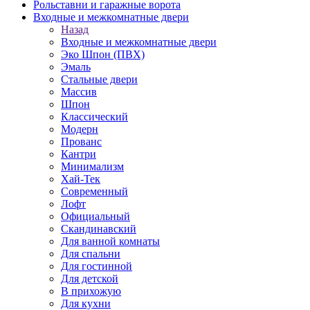
Рольставни и гаражные ворота
Входные и межкомнатные двери
Назад
Входные и межкомнатные двери
Эко Шпон (ПВХ)
Эмаль
Стальные двери
Массив
Шпон
Классический
Модерн
Прованс
Кантри
Минимализм
Хай-Тек
Современный
Лофт
Официальный
Скандинавский
Для ванной комнаты
Для спальни
Для гостинной
Для детской
В прихожую
Для кухни