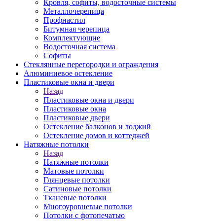
Кровля, софиты, водосточные системы
Металлочерепица
Профнастил
Битумная черепица
Комплектующие
Водосточная система
Софиты
Стеклянные перегородки и ограждения
Алюминиевое остекление
Пластиковые окна и двери
Назад
Пластиковые окна и двери
Пластиковые окна
Пластиковые двери
Остекление балконов и лоджий
Остекление домов и коттеджей
Натяжные потолки
Назад
Натяжные потолки
Матовые потолки
Глянцевые потолки
Сатиновые потолки
Тканевые потолки
Многоуровневые потолки
Потолки с фотопечатью