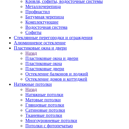
Кровля, софиты, водосточные системы
Металлочерепица
Профнастил
Битумная черепица
Комплектующие
Водосточная система
Софиты
Стеклянные перегородки и ограждения
Алюминиевое остекление
Пластиковые окна и двери
Назад
Пластиковые окна и двери
Пластиковые окна
Пластиковые двери
Остекление балконов и лоджий
Остекление домов и коттеджей
Натяжные потолки
Назад
Натяжные потолки
Матовые потолки
Глянцевые потолки
Сатиновые потолки
Тканевые потолки
Многоуровневые потолки
Потолки с фотопечатью