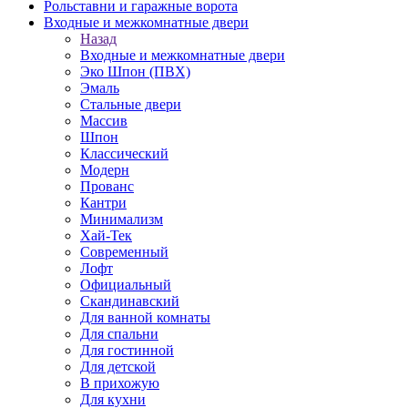
Рольставни и гаражные ворота
Входные и межкомнатные двери
Назад
Входные и межкомнатные двери
Эко Шпон (ПВХ)
Эмаль
Стальные двери
Массив
Шпон
Классический
Модерн
Прованс
Кантри
Минимализм
Хай-Тек
Современный
Лофт
Официальный
Скандинавский
Для ванной комнаты
Для спальни
Для гостинной
Для детской
В прихожую
Для кухни