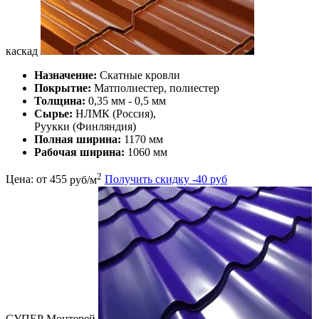
каскад
Назначение:
Скатные кровли
Покрытие:
Матполиестер, полиестер
Толщина:
0,35 мм - 0,5 мм
Сырье:
НЛМК (Россия),
Руукки (Финляндия)
Полная ширина:
1170 мм
Рабочая ширина:
1060 мм
2
Цена: от
455
руб/м
Получить скидку -40 руб
СУПЕР Монтерей